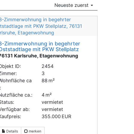
Neueste zuerst
3-Zimmerwohnung in begehrter
Oststadtlage mit PKW Stellplatz
76131 Karlsruhe, Etagenwohnung
Objekt ID:
2454
Zimmer:
3
Wohnfläche ca
88 m²
:
Nutzfläche ca.:
4 m²
Status:
vermietet
Verfügbar ab:
vermietet
Kaufpreis:
355.000 EUR
Details
merken