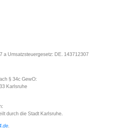
27 a Umsatzsteuergesetz: DE. 143712307
 nach § 34c GewO:
33 Karlsruhe
n:
t durch die Stadt Karlsruhe.
4.de
.