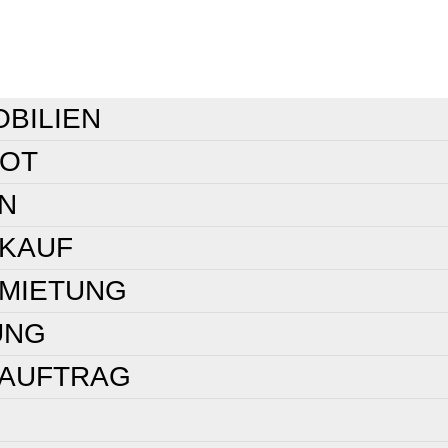
OBILIEN
BOT
N
RKAUF
RMIETUNG
UNG
NAUFTRAG