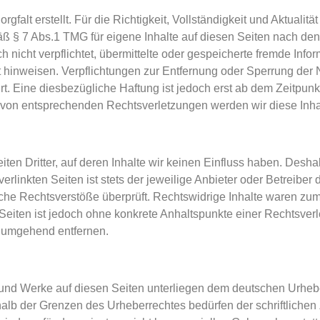
rgfalt erstellt. Für die Richtigkeit, Vollständigkeit und Aktuali
ß § 7 Abs.1 TMG für eigene Inhalte auf diesen Seiten nach de
ch nicht verpflichtet, übermittelte oder gespeicherte fremde 
eit hinweisen. Verpflichtungen zur Entfernung oder Sperrung de
. Eine diesbezügliche Haftung ist jedoch erst ab dem Zeitpunk
von entsprechenden Rechtsverletzungen werden wir diese Inha
ten Dritter, auf deren Inhalte wir keinen Einfluss haben. Desha
linkten Seiten ist stets der jeweilige Anbieter oder Betreiber d
he Rechtsverstöße überprüft. Rechtswidrige Inhalte waren zum 
n Seiten ist jedoch ohne konkrete Anhaltspunkte einer Rechtsve
s umgehend entfernen.
e und Werke auf diesen Seiten unterliegen dem deutschen Urhebe
halb der Grenzen des Urheberrechtes bedürfen der schriftliche